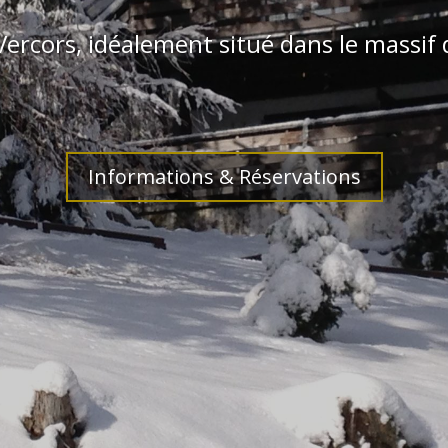
 chalet tout conf
l. 2 belles terrasses, jusqu’à 8 personnes.
Informations & Réservations